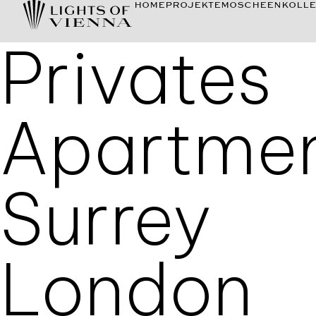
HOME
PROJEKTE
MOSCHEEN
KOLLE
Privates
Apartme
Surrey
London